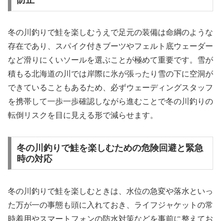
防止
冬の川釣りで鮭を楽しむうえで足元の装備は命綱のような
存在であり、スパイク付きブーツやフェルト底ウェーダー
など滑りにくいソールを選ぶことが極めて重要です。雪が
積もる北海道の川では岸際に氷が張ったり雪の下に空洞が
できていることもあるため、必ずウェーディングスタッフ
を携帯して一歩一歩確認しながら進むことで冬の川釣りの
転倒リスクを目に見える形で減らせます。
冬の川釣りで鮭を楽しむための危険回避と緊急
時の対応
冬の川釣りで鮭を楽しむときは、水位の急変や落水といっ
た万が一の事態も頭に入れておき、ライフジャケットの常
時着用やスマートフォンの防水対策などを事前に整えてお