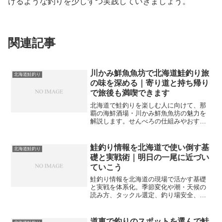
けるような釣りを少しずつ実践していきましょう。
関連記事
川かみ鮮魚魚坊で北海道鮭釣り旅
北海道鮭釣り
の味を深める｜寄り道と持ち帰り
で旅後も満喫できます
北海道で鮭釣りを楽しむ人に向けて、那
覇の海鮮酒場・川かみ鮮魚魚坊の魅力を
解説します。せんべろの仕組みやおすす
めの注文パターン、鮮度チェックや旅程
への組み込み方まで分かりやすくまと
め、海鮮時間をより充実させるヒントを
鮭釣り情報を北海道で使い倒す基
北海道鮭釣り
紹介します。
礎と実戦術｜明日の一尾に近づい
ていこう
鮭釣り情報を北海道の現場で活かす基礎
と実戦を体系化。季節変化や潮・天候の
読み方、タックル選定、釣り場安全、ル
ール順守まで網羅し、初回の一尾に最短
で迫れる流れを解説します。
道東で釣りのスポットを選んで鮭