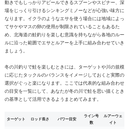
動きでもしっかりアピールできるスプーンやスピナー、深
場をじっくり引けるシンキングミノーなどが心強い味方に
なります。イクラのようなエサを使う場合には地域によっ
てサケやマスの卵の使用が制限されていることもあるた
め、北海道の鮭釣りを楽しむ意識を持ちながら各地のルー
ルに沿った範囲でエサとルアーを上手に組み合わせていき
ましょう。
冬の川釣りで鮭を楽しむときには、ターゲットや川の規模
に応じたタックルのバランスをイメージしておくと実際の
選択がぐっと楽になります。ここでは代表的な組み合わせ
の目安を一覧にして、あなたが冬の川で鮭を思い描くとき
の基準として活用できるようまとめてみます。
ライン号
ルアーウェ
ターゲット
ロッド長さ
パワー目安
数
イト