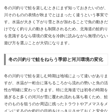
冬の川釣りで鮭を楽しむときにまず知っておきたいのが、
川そのものの表情が秋までとはまったく違うという事実で
す。水温が大きく下がり雪と氷が加わることで魚の動きだ
けでなく釣り人の動きも制限されるため、北海道の鮭釣り
を意識するなら環境の変化を冷静に読みながら無理のない
遊び方を選ぶことが大切になります。
冬の川釣りで鮭をねらう季節と河川環境の変化
冬の川釣りで鮭を楽しむ時期は地域によって違いがありま
すが、水温が一桁台に落ちるころから流れの勢いと魚の活
性が明確に変わってきます。特に北海道では初冬の時期を
過ぎると多くの河川が雪に覆われ流れも落ち着くため、鮭
そのものを狙うのか周辺に残ったトラウトやアメマスをメ
インにするのか釣行の目的をはっきりさせておくと安全な