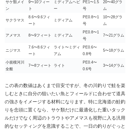
サケ類メイ
9〜10フィー
ミディアムヘビ
PE1〜1.5
20〜40グラ
ン
ト
ー
号
ム
8.6〜9.6フィ
PE0.8〜1
10〜28グラ
サクラマス
ミディアム
ート
号
ム
PE0.8〜1
アメマス
8〜9フィート
ミディアム
7〜21グラム
号
7.6〜8.6フィ
ライト〜ミディ
PE0.6〜
ニジマス
5〜18グラム
ート
アム
0.8号
小規模河川
PE0.4〜
7〜8フィート
ライト
3〜14グラム
全般
0.6号
この表の数値はあくまで目安ですが、冬の川釣りで鮭を楽
しむときに自分の狙いたい魚とフィールドに合わせて道具
の強さをイメージする材料になります。特に北海道の鮭釣
りを念頭に置くなら、サケ類だけに最適化した重いタック
ルだけでなく周辺のトラウトやアメマスも視野に入る汎用
的なセッティングを意識することで、一日の釣りがぐっと