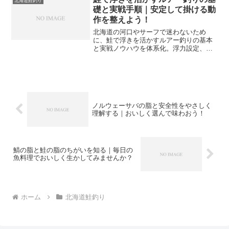
北海道鮭釣り
礎と実戦手順｜安定して掛ける動
作を整えよう！
北海道の河口やサーフで迷わないため
に、鮭で浮きを活かすルアー釣りの基本
と実戦ノウハウを体系化。浮力設定、カ
ラーと重さ、時合と立ち位置、メンテと
再現性までを丁寧に解説します。
ノルウェーサバの脂と安全性をやさしく
理解する｜おいしく選んで味わおう！
鯖の脂と鮭の脂のちがいを知る｜毎日の
魚料理でおいしく生かしてみませんか？
ホーム
北海道鮭釣り