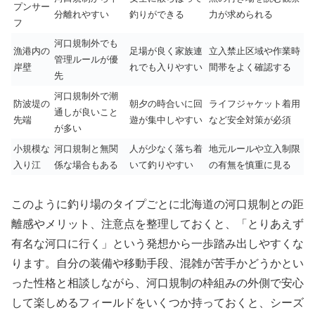
プンサー
分離れやすい
釣りができる
力が求められる
フ
河口規制外でも
漁港内の
足場が良く家族連
立入禁止区域や作業時
管理ルールが優
岸壁
れでも入りやすい
間帯をよく確認する
先
河口規制外で潮
防波堤の
朝夕の時合いに回
ライフジャケット着用
通しが良いこと
先端
遊が集中しやすい
など安全対策が必須
が多い
小規模な
河口規制と無関
人が少なく落ち着
地元ルールや立入制限
入り江
係な場合もある
いて釣りやすい
の有無を慎重に見る
このように釣り場のタイプごとに北海道の河口規制との距
離感やメリット、注意点を整理しておくと、「とりあえず
有名な河口に行く」という発想から一歩踏み出しやすくな
ります。自分の装備や移動手段、混雑が苦手かどうかとい
った性格と相談しながら、河口規制の枠組みの外側で安心
して楽しめるフィールドをいくつか持っておくと、シーズ