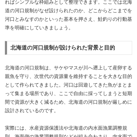
ればシンプルな枠組みとして整理できます。ここでは北海
道の河口規制がなぜ設けられたのか、どこからどこまでを
河口とみなすのかといった基本を押さえ、鮭釣りの行動基
準を明確にしていきましょう。
北海道の河口規制が設けられた背景と目的
北海道の河口規制は、サケやマスが川へ遡上して産卵する
親魚を守り、次世代の資源量を維持することを大きな目的
として作られてきました。河口は回遊してきた魚がまとま
って集まる場所であり、ここで自由に採ってしまうと短期
間で資源が大きく減るため、北海道の河口規制が厳しめに
設計されているのです。
実際には、水産資源保護法や北海道の内水面漁業調整規
則、海面側の漁業調整規則などが組み合わさり、内水面で