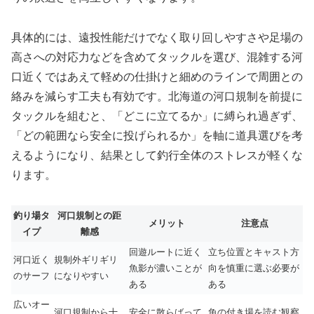
具体的には、遠投性能だけでなく取り回しやすさや足場の
高さへの対応力などを含めてタックルを選び、混雑する河
口近くではあえて軽めの仕掛けと細めのラインで周囲との
絡みを減らす工夫も有効です。北海道の河口規制を前提に
タックルを組むと、「どこに立てるか」に縛られ過ぎず、
「どの範囲なら安全に投げられるか」を軸に道具選びを考
えるようになり、結果として釣行全体のストレスが軽くな
ります。
釣り場タ
河口規制との距
メリット
注意点
イプ
離感
回遊ルートに近く
立ち位置とキャスト方
河口近く
規制外ギリギリ
魚影が濃いことが
向を慎重に選ぶ必要が
のサーフ
になりやすい
ある
ある
広いオー
河口規制から十
安全に散らばって
魚の付き場を読む観察