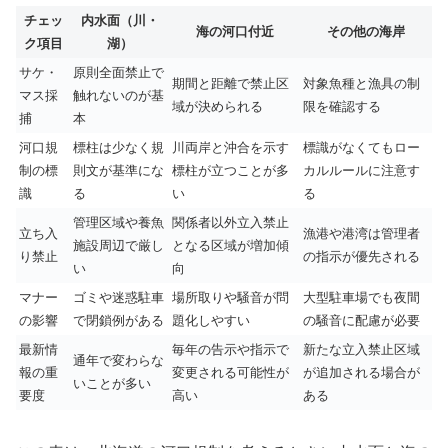
チェッ
内水面（川・
海の河口付近
その他の海岸
ク項目
湖）
サケ・
原則全面禁止で
期間と距離で禁止区
対象魚種と漁具の制
マス採
触れないのが基
域が決められる
限を確認する
捕
本
河口規
標柱は少なく規
川両岸と沖合を示す
標識がなくてもロー
制の標
則文が基準にな
標柱が立つことが多
カルルールに注意す
識
る
い
る
管理区域や養魚
関係者以外立入禁止
立ち入
漁港や港湾は管理者
施設周辺で厳し
となる区域が増加傾
り禁止
の指示が優先される
い
向
マナー
ゴミや迷惑駐車
場所取りや騒音が問
大型駐車場でも夜間
の影響
で閉鎖例がある
題化しやすい
の騒音に配慮が必要
最新情
毎年の告示や指示で
新たな立入禁止区域
通年で変わらな
報の重
変更される可能性が
が追加される場合が
いことが多い
要度
高い
ある