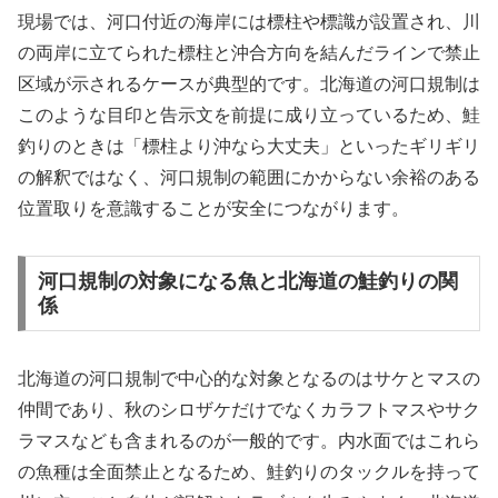
現場では、河口付近の海岸には標柱や標識が設置され、川
の両岸に立てられた標柱と沖合方向を結んだラインで禁止
区域が示されるケースが典型的です。北海道の河口規制は
このような目印と告示文を前提に成り立っているため、鮭
釣りのときは「標柱より沖なら大丈夫」といったギリギリ
の解釈ではなく、河口規制の範囲にかからない余裕のある
位置取りを意識することが安全につながります。
河口規制の対象になる魚と北海道の鮭釣りの関
係
北海道の河口規制で中心的な対象となるのはサケとマスの
仲間であり、秋のシロザケだけでなくカラフトマスやサク
ラマスなども含まれるのが一般的です。内水面ではこれら
の魚種は全面禁止となるため、鮭釣りのタックルを持って