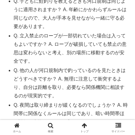
Q. 子どもに鮭釣りを教えるときも河口規制は同じよ
うに適用されますか？ A. 年齢にかかわらずルールは
同じなので、大人が手本を見せながら一緒に守る必
要があります。
Q. 立入禁止のロープが一部切れていた場合は入って
もよいですか？ A. ロープが破損していても禁止の意
思は変わらないと考え、別の場所に移動するのが安
全です。
Q. 他の人が河口規制内で釣っているのを見たときは
どうすべきですか？ A. 無理に注意して衝突するよ
り、自分は距離を取り、必要なら関係機関に相談す
るのが現実的です。
Q. 夜間は取り締まりが緩くなるのでしょうか？ A. 時
間帯に関係なくルールは同じであり、暗い時間帯ほ
ど誤解や事故のリスクも高まります。
Q. 規制違反をしてしまった場合、知らなかったで済
ホーム
検索
トップ
サイドバー