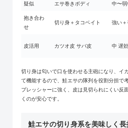
疑似
エサ巻きボディ
中〜弱
抱き合わ
切り身＋タコベイト
強い＋
せ
皮活用
カツオ皮 サバ皮
中 遅
切り身は匂いで口を使わせる主砲になり、イ
て機能するので、鮭エサの隊列を役割分担で
プレッシャーに強く、皮は見切られにくい反
くのが安心です。
鮭エサの切り身系を美味しく長