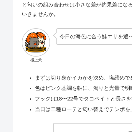
と匂いの組み合わせは小さな差が釣果差にな
いきませんか。
今日の海色に合う鮭エサを選
極上犬
まずは切り身かイカかを決め、塩締めで
色はピンク基調を軸に、濁りと光量で明
フックは18〜22号でタコベイトと長さ
当日は二種ローテと匂い替えでテンポを