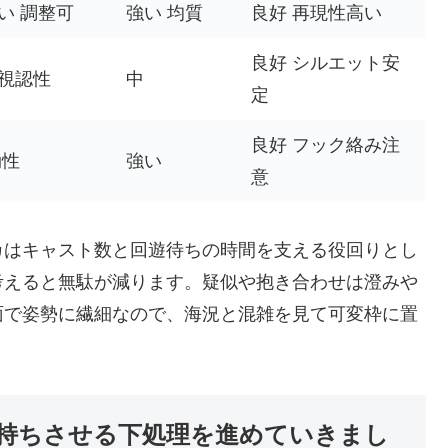
い 調整可
強い 均質
良好 再現性高い
良好 シルエット安
視認性
中
定
良好 フック絡み注
効性
強い
意
カはキャスト数と回遊待ちの時間を支える役回りとし
考えると無駄が減ります。疑似や抱き合わせは澄みや
面で姿勢に繊細なので、海況と混雑を見て可変枠に置
持ちさせる下処理を進めていきまし