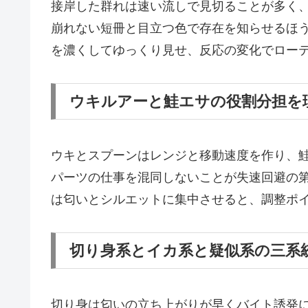
接岸した群れは速い流しで見切ることが多く
崩れない短冊と目立つ色で存在を知らせるほ
を濃くしてゆっくり見せ、反応の変化でロー
ウキルアーと鮭エサの役割分担を
ウキとスプーンはレンジと移動速度を作り、
パーツの仕事を混同しないことが失速回避の
は匂いとシルエットに集中させると、調整ポ
切り身系とイカ系と疑似系の三系
切り身は匂いの立ち上がりが早くバイト誘発