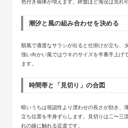
色付き個体が増えます。終盤ほど海況は荒れ
潮汐と風の組み合わせを決める
順風で適度なサラシが出ると仕掛けが立ち、
強い向かい風ではウキのサイズを半番手上げ
ます。
時間帯と「見切り」の合図
暗いうちは視認性より漂わせの長さが効き、
立ち位置を半身ずらします。見切りは二〜三
れの線に触れる近道です。