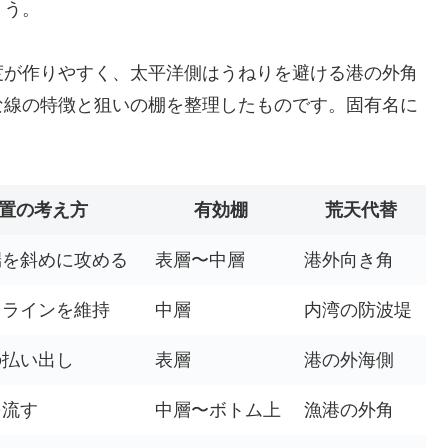
ょう。
度が作りやすく、太平洋側はうねりを避ける港の外角
な線の特徴と狙いの棚を整理したものです。固有名に
置の考え方
有効棚
荒天代替
端を斜めに攻める
表層〜中層
港外向き角
るラインを維持
中層
内湾の防波堤
の払い出し
表層
港の外海側
を流す
中層〜ボトム上
漁港の外角