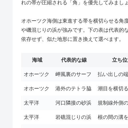
れの帯が圧縮される「角」を優先してみまし
オホーツク海側は東進する帯を横切らせる角
や磯混じりの浜が強みです。下の表は代表的
依存せず、似た地形に置き換えて選べます。
海域
代表的な線
立ち位
オホーツク
岬風裏のサーフ
払い出しの
オホーツク
港外のテトラ脇
潮目を横切
太平洋
河口隣接の砂浜
規制線外側
太平洋
岩礁混じりの浜
根の間の溝