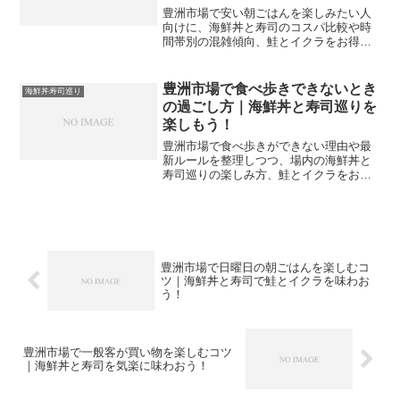
豊洲市場で安い朝ごはんを楽しみたい人
向けに、海鮮丼と寿司のコスパ比較や時
間帯別の混雑傾向、鮭とイクラをお得に
味わう店選び、服装やモデルコースまで
具体的に解説します。初めて訪れる人で
も迷わず満足できる朝ごはん計画を立て
豊洲市場で食べ歩きできないとき
海鮮丼寿司巡り
やすくなりきっと役立ちます。
の過ごし方｜海鮮丼と寿司巡りを
楽しもう！
豊洲市場で食べ歩きができない理由や最
新ルールを整理しつつ、場内の海鮮丼と
寿司巡りの楽しみ方、鮭とイクラをおい
しく味わうコツ、さらに千客万来エリア
での食べ歩き術まで解説し、初めてでも
迷わず満喫できるように案内します。
豊洲市場で日曜日の朝ごはんを楽しむコ
ツ｜海鮮丼と寿司で鮭とイクラを味わお
う！
豊洲市場で一般客が買い物を楽しむコツ
｜海鮮丼と寿司を気楽に味わおう！