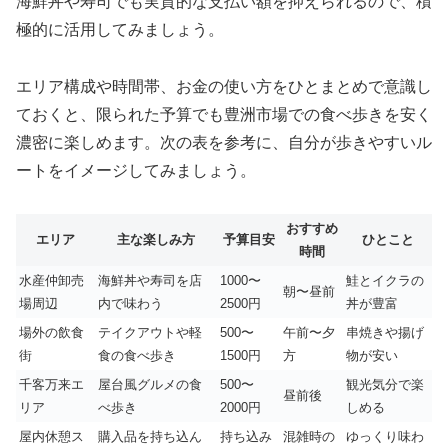
海鮮丼や寿司でも実質的な支払い額を抑えられるので、積
極的に活用してみましょう。
エリア構成や時間帯、お金の使い方をひとまとめで意識し
ておくと、限られた予算でも豊洲市場での食べ歩きを安く
濃密に楽しめます。次の表を参考に、自分が歩きやすいル
ートをイメージしてみましょう。
おすすめ
エリア
主な楽しみ方
予算目安
ひとこと
時間
水産仲卸売
海鮮丼や寿司を店
1000〜
鮭とイクラの
朝〜昼前
場周辺
内で味わう
2500円
丼が豊富
場外の飲食
テイクアウトや軽
500〜
午前〜夕
串焼きや揚げ
街
食の食べ歩き
1500円
方
物が安い
千客万来エ
屋台風グルメの食
500〜
観光気分で楽
昼前後
リア
べ歩き
2000円
しめる
屋内休憩ス
購入品を持ち込ん
持ち込み
混雑時の
ゆっくり味わ