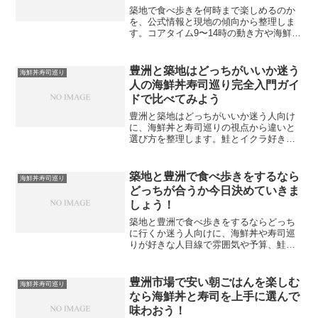
築地で食べ歩きを何時まで楽しめるのか
を、公式情報と現地の傾向から整理しま
す。コアタイム9〜14時の動き方や海鮮丼
と寿司巡りのベスト時間帯、曜日別や季
節別の注意点までまとめて不安なく計画
できるように解説します。
豊洲と築地はどっちがいいか迷う
海鮮丼寿司巡り
人の海鮮丼寿司巡り完全入門ガイ
ドで比べてみよう
豊洲と築地はどっちがいいか迷う人向け
に、海鮮丼と寿司巡りの視点から違いと
選び方を整理します。鮭とイクラ好きの
モデルコースや予算の目安まで分かり、
自分に合う市場が見通せます。初めての
東京観光でも迷わず計画できます。家族
築地と豊洲で食べ歩きをするなら
海鮮丼寿司巡り
旅行や一人旅にも役立ちます。
どっちが合うか今日決めていきま
しょう！
築地と豊洲で食べ歩きをするならどっち
に行くか迷う人向けに、海鮮丼や寿司巡
りが好きな人目線で雰囲気や予算、鮭と
イクラの満足度まで比較し、タイプ別の
選び方とモデルコースを解説します。
豊洲市場で安い朝ごはんを楽しむ
海鮮丼寿司巡り
なら海鮮丼と寿司を上手に選んで
味わおう！