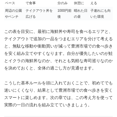
ペース
で食事
分のみ
休憩に
える
周辺の公園
テイクアウト丼を
1000円前
晴れた日
子連れにも向
やベンチ
広げる
後
の昼
いた環境
この表を目安に、最初に海鮮丼や寿司を食べるエリアと、
テイクアウトで追加の一品をつまむエリアを分けて考える
と、無駄な移動や衝動買いが減って豊洲市場での食べ歩き
を安く組み立てやすくなります。自分が優先したいのが鮭
とイクラの海鮮丼なのか、それとも気軽な寿司巡りなのか
を決めておくと、全体の過ごし方が見通せます。
こうした基本ルールを頭に入れておくことで、初めてでも
迷いにくくなり、結果として豊洲市場での食べ歩きを安く
スマートに楽しめます。次の章では、この考え方を使って
実際の一日の流れを組み立てていきましょう。