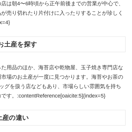
店は朝4〜6時頃から正午前後までの営業が中心で、
品が売り切れたり片付けに入ったりすることが珍しく
x=4}
お土産を探す
った用品のほか、海苔店や乾物屋、玉子焼き専門店な
洲市場のお土産が一度に見つかります。海苔やお茶の
バッグを扱う店などもあり、市場らしい雰囲気を持ち
tReference[oaicite:5]{index=5}
土産の違い