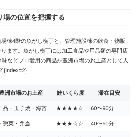
り場の位置を把握する
売場棟4階の魚がし横丁と、管理施設棟の飲食・物販
なります。魚がし横丁には加工食品や用品類の専門店
珍味などプロ愛用の商品が豊洲市場のお土産として人
{index=2}
豊洲市場のお土産
鮭いくら度
滞在目安
工品・玉子焼・海苔
★★★★☆
60〜90分
・惣菜・弁当
★★★☆☆
40〜60分