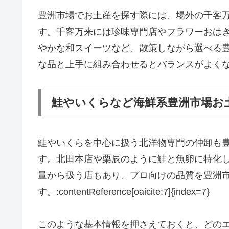
豊洲市場でお土産を探す際には、場外の千客
す。千客万来には珍味専門店やフラワーおは
やかな和スイーツなど、散策しながら選べる
な品と上手に組み合わせるとバランスがよくなります。:cont
鮭やいくらなど海鮮系豊洲市場お
鮭やいくらを中心に扱う北洋物専門の仲卸も
す。北田本店や栗辰のように鮭と魚卵に特化
量から扱う店もあり、プロ向けの品質を豊洲
す。:contentReference[oaicite:7]{index=7}
このような基本情報を押さえておくと、どの