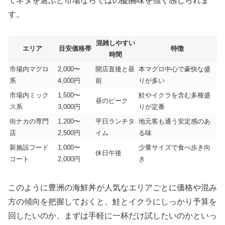
てネタを選ぶと市場ならではの醍醐味を強く感じられま
す。
混雑しやすい
エリア
目安価格帯
特徴
時間
市場内マグロ
2,000〜
開店直後と昼
本マグロ中心で豪快な盛
系
4,000円
前
りが多い
市場内ミック
1,500〜
鮭やイクラを含む多種盛
昼のピーク
ス系
3,000円
りが定番
街ナカの専門
1,200〜
平日ランチタ
地元客も通う安定感のあ
店
2,500円
イム
る味
新施設フード
1,000〜
少量サイズで食べ歩き向
休日午後
コート
2,000円
き
このように豊洲の海鮮丼が人気なエリアごとに価格や混み
方の傾向を把握しておくと、鮭とイクラにしっかり予算を
回したいのか、まずは手軽に一杯だけ試したいのかといっ