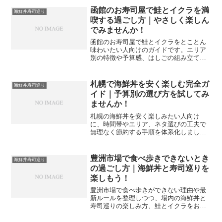
立てやすくします。
函館のお寿司屋で鮭とイクラを満
海鮮丼寿司巡り
喫する過ごし方｜やさしく楽しん
でみませんか！
函館のお寿司屋で鮭とイクラをとことん
味わいたい人向けのガイドです。エリア
別の特徴や予算感、はしごの組み立て
方、注文とマナーのコツまで整理し、限
られた旅程でも満足度が高まる巡り方を
紹介します。
札幌で海鮮丼を安く楽しむ完全ガ
海鮮丼寿司巡り
イド｜予算別の選び方を試してみ
ませんか！
札幌の海鮮丼を安く楽しみたい人向け
に、時間帯やエリア、ネタ選びの工夫で
無理なく節約する手順を体系化しまし
た。朝市からランチ活用、鮭やイクラの
旬の見極めまで、予算別の現実的なモデ
ルを提案します。
豊洲市場で食べ歩きできないとき
海鮮丼寿司巡り
の過ごし方｜海鮮丼と寿司巡りを
楽しもう！
豊洲市場で食べ歩きができない理由や最
新ルールを整理しつつ、場内の海鮮丼と
寿司巡りの楽しみ方、鮭とイクラをおい
しく味わうコツ、さらに千客万来エリア
での食べ歩き術まで解説し、初めてでも