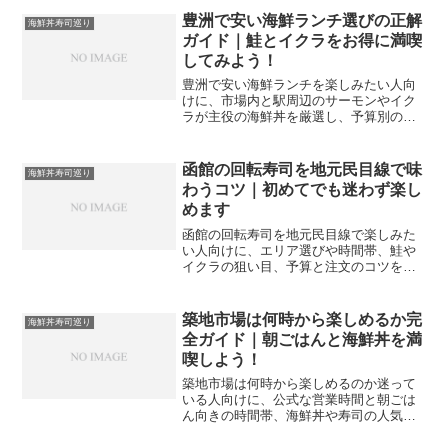
豊洲で安い海鮮ランチ選びの正解
海鮮丼寿司巡り
ガイド｜鮭とイクラをお得に満喫
してみよう！
豊洲で安い海鮮ランチを楽しみたい人向
けに、市場内と駅周辺のサーモンやイク
ラが主役の海鮮丼を厳選し、予算別の選
び方や混雑回避のコツ、半日モデルコー
スまでまとめます。ひとりご飯やデー
ト、家族連れのシーン別におすすめの楽
函館の回転寿司を地元民目線で味
海鮮丼寿司巡り
しみ方も解説し、混雑日でも迷わず選べ
わうコツ｜初めてでも迷わず楽し
ます。
めます
函館の回転寿司を地元民目線で楽しみた
い人向けに、エリア選びや時間帯、鮭や
イクラの狙い目、予算と注文のコツを解
説します。観光客が見落としがちなポイ
ントも押さえ、初訪問でも満足度の高い
一皿を選べるようになります。家族旅行
築地市場は何時から楽しめるか完
海鮮丼寿司巡り
や一人旅の計画にも役立つ内容です。
全ガイド｜朝ごはんと海鮮丼を満
喫しよう！
築地市場は何時から楽しめるのか迷って
いる人向けに、公式な営業時間と朝ごは
ん向きの時間帯、海鮮丼や寿司の人気店
が動き出す目安、混雑回避とマナーまで
を整理し、失敗しない築地朝活プランを