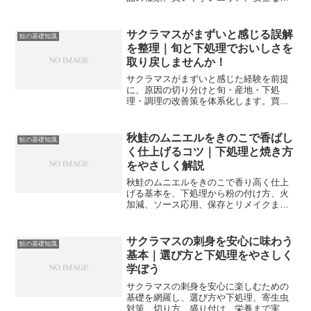
ち帰り方、家での食べ方アレンジまでを
まとめて解説します。函館で海鮮のお土
産を鮭中心で選ぶコツが分かれば、自宅
サクラマスがまずいと感じる誤解
鮭の基礎知識
でも旅の余韻をじっくり楽しめます。
を整理｜旬と下処理でおいしさを
取り戻しませんか！
サクラマスがまずいと感じた経験を前提
に、原因の切り分けと旬・産地・下処
理・調理の改善策を体系化します。買い
方や保存まで実践できる手順で風味を引
き出し、失敗を次の一皿の自信に変えて
いきます。
秋鮭のムニエルをきのこで香ばし
鮭の基礎知識
く仕上げるコツ｜下処理と焼き方
をやさしく解説
秋鮭のムニエルをきのこで香り高く仕上
げる基本を、下処理から粉の付け方、火
加減、ソース応用、保存とリメイクまで
体系化。初心者でも失敗しにくい手順と
比率を具体化し、今日から自信を持って
作れるよう導きます。
サクラマスの刺身を安心に味わう
鮭の基礎知識
基本｜選び方と下処理をやさしく
学ぼう
サクラマスの刺身を安心に楽しむための
基礎を網羅し、選び方や下処理、寄生虫
対策、切り方、盛り付け、栄養まで実践