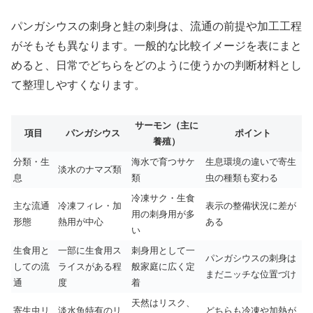
パンガシウスの刺身と鮭の刺身は、流通の前提や加工工程
がそもそも異なります。一般的な比較イメージを表にまと
めると、日常でどちらをどのように使うかの判断材料とし
て整理しやすくなります。
サーモン（主に
項目
パンガシウス
ポイント
養殖）
分類・生
海水で育つサケ
生息環境の違いで寄生
淡水のナマズ類
息
類
虫の種類も変わる
冷凍サク・生食
主な流通
冷凍フィレ・加
表示の整備状況に差が
用の刺身用が多
形態
熱用が中心
ある
い
生食用と
一部に生食用ス
刺身用として一
パンガシウスの刺身は
しての流
ライスがある程
般家庭に広く定
まだニッチな位置づけ
通
度
着
天然はリスク、
寄生虫リ
淡水魚特有のリ
どちらも冷凍や加熱が