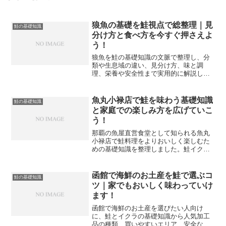
狼魚の基礎を鮭視点で総整理｜見
鮭の基礎知識
分け方と食べ方を今すぐ押さえよ
う！
狼魚を鮭の基礎知識の文脈で整理し、分
類や生息域の違い、見分け方、味と調
理、栄養や安全性まで実用的に解説しま
す。迷いや誤解を解き、台所と売場で迷
わない判断軸を得られます。
魚丸小禄店で鮭を味わう基礎知識
鮭の基礎知識
と家庭での楽しみ方を広げていこ
う！
那覇の魚屋直営食堂として知られる魚丸
小禄店で鮭料理をよりおいしく楽しむた
めの基礎知識を整理しました。鮭イクラ
丼や焼き鮭定食の選び方、鮮度の見分け
方、冷凍保存や家庭アレンジのコツまで
一気に整理できます。
函館で海鮮のお土産を鮭で選ぶコ
鮭の基礎知識
ツ｜家でもおいしく味わっていけ
ます！
函館で海鮮のお土産を選びたい人向け
に、鮭とイクラの基礎知識から人気加工
品の種類、買いやすいエリア、安全な持