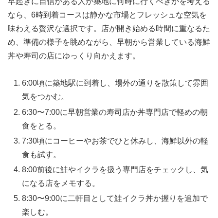
早起きに自信がある人が築地に何時に行くべきかを考える
なら、6時到着コースは静かな市場とフレッシュな空気を
味わえる贅沢な選択です。店が開き始める時間に重なるた
め、準備の様子を眺めながら、早朝から営業している海鮮
丼や寿司の店にゆっくり向かえます。
6:00頃に築地駅に到着し、場外の通りを散策して雰囲
気をつかむ。
6:30〜7:00に早朝営業の寿司店か丼専門店で軽めの朝
食をとる。
7:30頃にコーヒーやお茶でひと休みし、海鮮以外の軽
食も試す。
8:00前後に鮭やイクラを扱う専門店をチェックし、気
になる店をメモする。
8:30〜9:00に二軒目として鮭イクラ丼か握りを追加で
楽しむ。