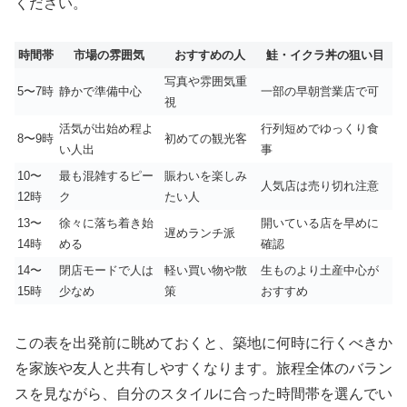
ください。
時間帯
市場の雰囲気
おすすめの人
鮭・イクラ丼の狙い目
写真や雰囲気重
5〜7時
静かで準備中心
一部の早朝営業店で可
視
活気が出始め程よ
行列短めでゆっくり食
8〜9時
初めての観光客
い人出
事
10〜
最も混雑するピー
賑わいを楽しみ
人気店は売り切れ注意
12時
ク
たい人
13〜
徐々に落ち着き始
開いている店を早めに
遅めランチ派
14時
める
確認
14〜
閉店モードで人は
軽い買い物や散
生ものより土産中心が
15時
少なめ
策
おすすめ
この表を出発前に眺めておくと、築地に何時に行くべきか
を家族や友人と共有しやすくなります。旅程全体のバラン
スを見ながら、自分のスタイルに合った時間帯を選んでい