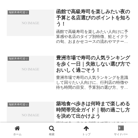
ィまでを体系化し、家庭でも店でも役立
つ実践知をまとめます。
函館で高級寿司を楽しみたい夜の
海鮮丼寿司巡り
予算と名店選びのポイントを知ろ
う！
函館で高級寿司を楽しみたい人向けに予
算感や名店のタイプ別特徴、鮭とイクラ
の旬、おまかせコースの流れやマナー、
よくある疑問まで丁寧に解説するので初
めてでも落ち着いて味わえます。函館駅
周辺や五稜郭エリアで迷いやすい店選び
豊洲市場で寿司の人気ランキング
海鮮丼寿司巡り
のコツも具体的に押さえます。
を歩く一日｜失敗しない選び方で
おいしく過ごそう！
豊洲市場で寿司の人気ランキングを意識
して回りたい人向けに、行列店の特徴や
待ち時間の目安、予算別の選び方、サー
モンとイクラ好きの楽しみ方までを丁寧
に整理します。
築地食べ歩きは何時まで楽しめる
海鮮丼寿司巡り
時間帯完全ガイド｜朝の過ごし方
を決めて出かけよう
築地で食べ歩きを何時まで楽しめるのか
を、公式情報と現地の傾向から整理しま
す。コアタイム9〜14時の動き方や海鮮丼
ホーム
検索
トップ
サイドバー