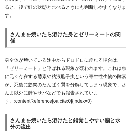
ると、後で鮭の状態と比べるときにも判断しやすくなりま
す。
さんまを焼いたら溶けた身とゼリーミートの関
係
身全体が焼いている途中からドロドロに崩れる場合は、
「ゼリーミート」と呼ばれる現象が疑われます。これは魚
に元々存在する酵素や粘液胞子虫という寄生性生物の酵素
が、死後に筋肉のたんぱく質を分解してしまう現象で、さ
んま以外に鮭やサバなどでも報告されていま
す。:contentReference[oaicite:0]{index=0}
さんまを焼いたら溶けたと錯覚しやすい脂と水
分の流出