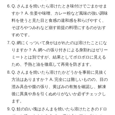
Q. さんまを焼いたら溶けたとき味付けでごまかせま
すか？ A. 生姜や味噌、カレー粉など風味の強い調味
料を使うと見た目と食感の違和感を和らげやすく、
そぼろやつみれなど崩す前提の料理にするのがおす
すめです。
Q. 網にくっついて身がはがれたのは溶けたことにな
りますか？ A. 網への張り付きによる身割れはゼリー
ミートとは別ですが、結果としてボロボロに見える
ため、予熱と油を徹底して再発を防ぎます。
Q. さんまを焼いたら溶けたかどうかを事前に見抜く
方法はありますか？ A. 完全には難しいものの、目の
澄み具合や腹の張り、黄ばみの有無を確認し、解凍
後に異臭や糸を引くぬめりがないか必ずチェックし
ます。
Q. 鮭の白い塊はさんまを焼いたら溶けたときのドロ