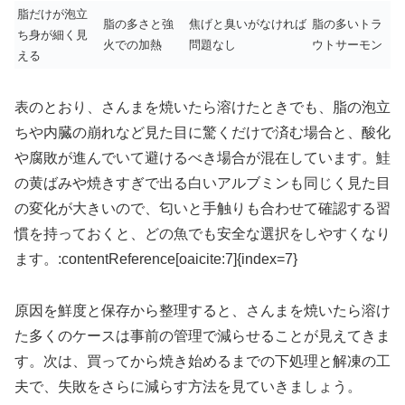
脂だけが泡立
脂の多さと強
焦げと臭いがなければ
脂の多いトラ
ち身が細く見
火での加熱
問題なし
ウトサーモン
える
表のとおり、さんまを焼いたら溶けたときでも、脂の泡立
ちや内臓の崩れなど見た目に驚くだけで済む場合と、酸化
や腐敗が進んでいて避けるべき場合が混在しています。鮭
の黄ばみや焼きすぎで出る白いアルブミンも同じく見た目
の変化が大きいので、匂いと手触りも合わせて確認する習
慣を持っておくと、どの魚でも安全な選択をしやすくなり
ます。:contentReference[oaicite:7]{index=7}
原因を鮮度と保存から整理すると、さんまを焼いたら溶け
た多くのケースは事前の管理で減らせることが見えてきま
す。次は、買ってから焼き始めるまでの下処理と解凍の工
夫で、失敗をさらに減らす方法を見ていきましょう。