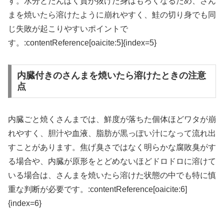
す。水分とたんぱく質が抜けた身はもろくなるため、さん
まを焼いたら溶けたように崩れやすく、鮭の切り身でも同
じ失敗が起こりやすいポイントで
す。:contentReference[oaicite:5]{index=5}
内臓付きのさんまを焼いたら溶けたときの注意
点
内臓ごと焼くさんまでは、鮮度が落ちた個体ほどワタが崩
れやすく、胆汁や血液、脂肪が黒っぽい汁になって流れ出
すことがあります。焦げ臭さではなく明らかな腐敗臭がす
る場合や、内臓が原形をとどめないほどドロドロに溶けて
いる場合は、さんまを焼いたら溶けた状態の中でも特に慎
重な判断が必要です。:contentReference[oaicite:6]
{index=6}