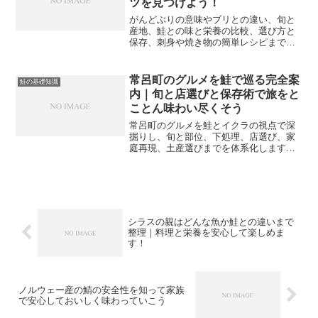
ツを見つけよう！
がんどぶりの意味やブリとの違い、旬と
産地、鮭との味と栄養の比較、選び方と
保存、刺身や焼き物の簡単レシピまでを
まとめ、魚売り場で迷わず選べるように
なる内容です。初めてがんどぶりを買う
人でも安心して使いこなせます。
常呂町のグルメを鮭で巡る完全案
鮭の基礎知識
内｜旬と店選びと保存術で旅をと
ことん味わい尽くそう
常呂町のグルメを鮭とイクラの視点で深
掘りし、旬と部位、下処理、店選び、家
庭再現、土産選びまでを体系化します。
失敗しない見極め軸と安全な保存術で、
旅と食卓の満足度を高めましょう。
シラスの親はどんな魚か鮭との違いまで
整理｜料理と栄養を安心して楽しめま
す！
ノルウェー産の鯖の安全性を知って家族
で安心しておいしく味わっていこう