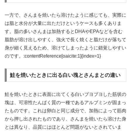
一方で、さんまを焼いたら溶けたように感じても、実際に
は脂と水分が大量に出ただけというケースも多くありま
す。脂の多いさんまは加熱するとDHAやEPAなどを含む
脂肪が溶け出しやすく、強火で長く焼くと脂だけが落ちて
身が細く見えるため、溶けてしまったように錯覚しやすい
のです。:contentReference[oaicite:1]{index=1}
鮭を焼いたときに出る白い塊とさんまとの違い
鮭を焼いたときに表面に出てくる白いブヨブヨした筋状の
塊は、可溶性たんぱく質の一種であるアルブミンが固まっ
たものです。これは卵白と同じ成分で、加熱によって筋肉
から押し出されたものであり、さんまを焼いたら溶けた身
とは異なり、品質にはほとんど問題がないとされていま