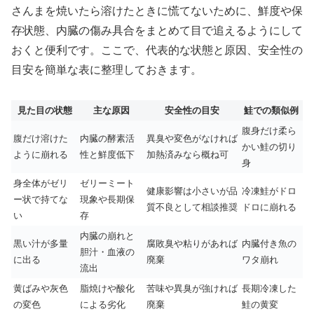
さんまを焼いたら溶けたときに慌てないために、鮮度や保
存状態、内臓の傷み具合をまとめて目で追えるようにして
おくと便利です。ここで、代表的な状態と原因、安全性の
目安を簡単な表に整理しておきます。
見た目の状態
主な原因
安全性の目安
鮭での類似例
腹身だけ柔ら
腹だけ溶けた
内臓の酵素活
異臭や変色がなければ
かい鮭の切り
ように崩れる
性と鮮度低下
加熱済みなら概ね可
身
身全体がゼリ
ゼリーミート
健康影響は小さいが品
冷凍鮭がドロ
ー状で持てな
現象や長期保
質不良として相談推奨
ドロに崩れる
い
存
内臓の崩れと
黒い汁が多量
腐敗臭や粘りがあれば
内臓付き魚の
胆汁・血液の
に出る
廃棄
ワタ崩れ
流出
黄ばみや灰色
脂焼けや酸化
苦味や異臭が強ければ
長期冷凍した
の変色
による劣化
廃棄
鮭の黄変