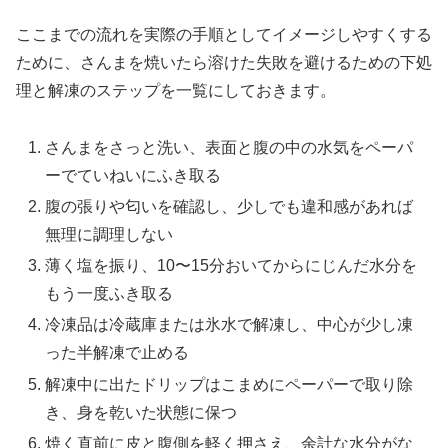
ここまでの流れを実際の手順としてイメージしやすくする
ために、さんまを焼いたら溶けた失敗を避けるための下処
理と解凍のステップを一覧にしておきます。
さんまをさっと洗い、表面と腹の中の水気をペーパ
ーでていねいにふき取る
腹の張りや匂いを確認し、少しでも違和感があれば
無理に調理しない
薄く塩を振り、10〜15分おいてからにじんだ水分を
もう一度ふき取る
冷凍品は冷蔵庫または氷水で解凍し、中心が少し凍
った半解凍で止める
解凍中に出たドリップはこまめにペーパーで取り除
き、身を乾いた状態に保つ
焼く直前に皮と腹側を軽く押さえ、余計な水分がな