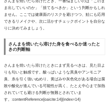
さんまを焼いたら溶けたとき、一番悩ましいのは「このま
ま出していいのか」「捨てるべきか」という判断かもしれ
ません。ここでは健康面のリスクを避けつつ、鮭にも応用
できるリメイクや、次に活かすチェックポイントを自分な
りに決めてみましょう。
さんまを焼いたら溶けた身を食べるか迷ったと
きの判断軸
さんまを焼いたら溶けたときにまず見るべきは、見た目よ
りも匂いと触感です。酸っぱいような異臭やアンモニア
臭、糸を引く強いぬめり、黄ばみや灰色化がある場合は腐
敗や酸化が進んでいる可能性が高く、たとえ中心まで加熱
されていても避ける判断が無難とされていま
す。:contentReference[oaicite:14]{index=14}