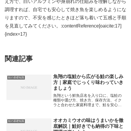
え方で、白いアルブミンや身崩れの仕組みを理解しながら
調理すれば、自宅でも安心して焼き魚を楽しめるようにな
りますので、不安を感じたときほど落ち着いて五感と手順
を見直してみてください。:contentReference[oaicite:17]
{index=17}
関連記事
魚翔の塩鮭から広がる鮭の楽しみ
鮭の基礎知識
方｜家庭でじっくり味わっていき
ましょう
魚翔という鮮魚店名を入り口に、塩鮭の
種類や選び方、焼き方、保存方法、イク
ラと合わせた家庭料理まで、鮭を安心し
て楽しむための基礎知識を整理します。
オオカミウオの味はうまいかを徹
鮭の基礎知識
底解説｜鮭好きでも納得の下味と