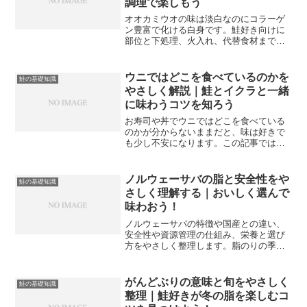
調理で楽しもう
オオカミウオの味は淡白なのにコラーゲ
ン豊富で化ける白身です。鮭好き向けに
部位と下処理、火入れ、代替食材まで実
践解説し、家庭で再現する手順をまとめ
ます。
ウニではどこを食べているのかを
鮭の基礎知識
やさしく解説｜鮭とイクラと一緒
に味わうコツを知ろう
お寿司や丼でウニではどこを食べている
のかが分からないままだと、味は好きで
も少し不安になります。この記事では生
殖巣という正体を丁寧に説明し、殻の中
の構造や種類ごとの味の違い、鮭やイク
ラとの相性までまとめて整理します。食
ノルウェーサバの脂と安全性をや
鮭の基礎知識
べ方のイメージがはっきりしていきま
さしく理解する｜おいしく選んで
す。
味わおう！
ノルウェーサバの特徴や国産との違い、
安全性や資源管理の仕組み、栄養と選び
方をやさしく整理します。脂のりの季節
や脂肪分の目安、調理法のコツも押さ
え、買い物の迷いを減らして自宅で安心
しておいしく楽しむための基礎ガイドで
がんどぶりの意味と旬をやさしく
鮭の基礎知識
す。
整理｜鮭好きが冬の脂を楽しむコ