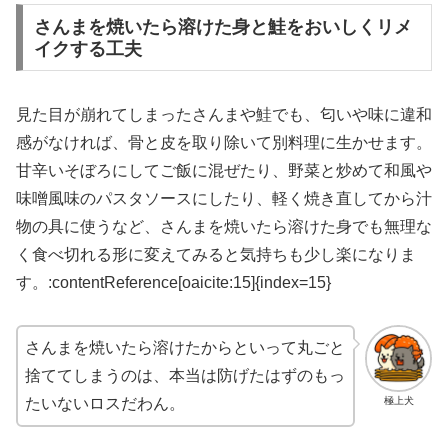
さんまを焼いたら溶けた身と鮭をおいしくリメ
イクする工夫
見た目が崩れてしまったさんまや鮭でも、匂いや味に違和
感がなければ、骨と皮を取り除いて別料理に生かせます。
甘辛いそぼろにしてご飯に混ぜたり、野菜と炒めて和風や
味噌風味のパスタソースにしたり、軽く焼き直してから汁
物の具に使うなど、さんまを焼いたら溶けた身でも無理な
く食べ切れる形に変えてみると気持ちも少し楽になりま
す。:contentReference[oaicite:15]{index=15}
さんまを焼いたら溶けたからといって丸ごと
捨ててしまうのは、本当は防げたはずのもっ
極上犬
たいないロスだわん。