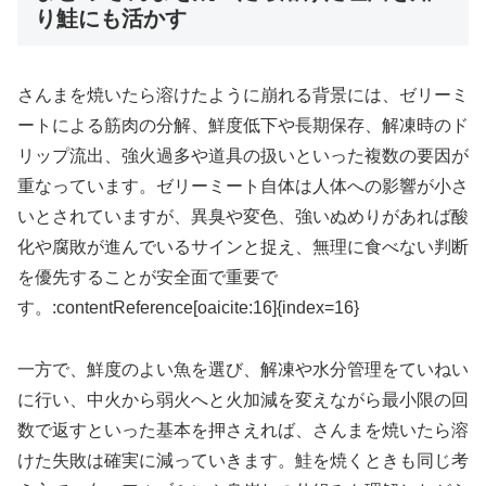
り鮭にも活かす
さんまを焼いたら溶けたように崩れる背景には、ゼリーミ
ートによる筋肉の分解、鮮度低下や長期保存、解凍時のド
リップ流出、強火過多や道具の扱いといった複数の要因が
重なっています。ゼリーミート自体は人体への影響が小さ
いとされていますが、異臭や変色、強いぬめりがあれば酸
化や腐敗が進んでいるサインと捉え、無理に食べない判断
を優先することが安全面で重要で
す。:contentReference[oaicite:16]{index=16}
一方で、鮮度のよい魚を選び、解凍や水分管理をていねい
に行い、中火から弱火へと火加減を変えながら最小限の回
数で返すといった基本を押さえれば、さんまを焼いたら溶
けた失敗は確実に減っていきます。鮭を焼くときも同じ考