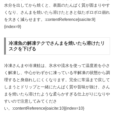
水分を出してから焼くと、表面のたんぱく質が固まりやす
くなり、さんまを焼いたら溶けたときと似たボロボロ崩れ
を大きく減らせます。:contentReference[oaicite:9]
{index=9}
冷凍魚の解凍テクでさんまを焼いたら溶けたリ
スクを下げる
冷凍さんまや冷凍鮭は、氷水や流水を使って温度差を小さ
く解凍し、中心がわずかに凍っている半解凍の状態から調
理すると身崩れしにくくなります。完全に常温まで戻して
しまうとドリップと一緒にたんぱく質や旨味が抜け、さん
まを焼いたら溶けたような柔らかすぎる仕上がりになりや
すいので注意してみてくださ
い。:contentReference[oaicite:10]{index=10}